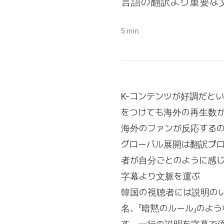
言語の翻訳より重要な
5 min
K-コンテンツが好調だと
をつけても海外の再生数
海外のファンが反応する
グローバル展開は翻訳プ
者が自分ごとのように感
字幕より文脈を運ぶ
韓国の視聴者には説明の
名、「暗黙のルール」のよ