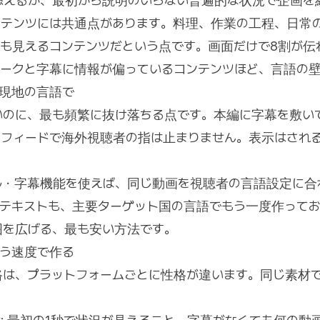
添えるか、最初から説明のいらない普遍的な状況で企画を
ンテンツには共通点があります。料理、作業の工程、日常
も見えるコンテンツだという点です。画面だけで8割が伝
トークと字幕に情報が偏っているコンテンツほど、言語の
ら現地の言語で
いのに、最も頻繁に抜け落ちる点です。本編に字幕を敷い
めフィードで海外視聴者の指は止まりません。表示はされ
イトル・字幕機能を使えば、同じ動画を視聴者の言語設定に
のテキストも、主要ターゲット国の言語でもう一度作って
囲を広げる、最も安い方法です。
違う速度で作る
路は、プラットフォームごとに性格が違います。同じ素材