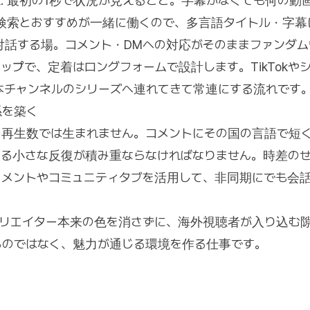
ok: 最初の1秒で状況が見えること。字幕がなくても何の
ーム: 検索とおすすめが一緒に働くので、多言語タイトル・字
ンと直接対話する場。コメント・DMへの対応がそのままファンダ
ップで、定着はロングフォームで設計します。TikTokや
be本チャンネルのシリーズへ連れてきて常連にする流れです
係を築く
の再生数では生まれません。コメントにその国の言語で短
する小さな反復が積み重ならなければなりません。時差のせ
コメントやコミュニティタブを活用して、非同期にでも会
クリエイター本来の色を消さずに、海外視聴者が入り込む
るのではなく、魅力が通じる環境を作る仕事です。