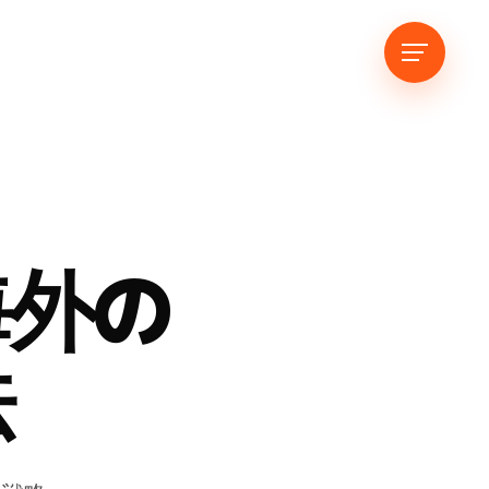
海外の
法